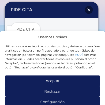
Servicios
PIDE CITA
Ansiedad
Tristeza profunda y reactiva
¡PIDE CITA!
Usamos Cookies
Estallidos de ira
Utilizamos cookies técnicas, cookies propias y de terceros para fines
Somatizaciones
Al iniciar esta conversación, aceptas el tratamiento de
analíticos en base a un perfil elaborado a partir de tus hábitos de
tus datos personales por parte de
CARMEN
navegación (por ejemplo, páginas visitadas). Clica
AQUÍ
para más
Problemas con la alimentación
BALLESTEROS CHAVARRÍA
con la finalidad de
información. Puedes aceptar todas las cookies pulsando el botón
responder a tu solicitud. La base legal para dicho
“Aceptar”, rechazarlas todas (menos las técnicas) pulsando en el
tratamiento es tu consentimiento. Tus datos podrán
botón "Rechazar" o configurarlas usando el botón “Configurar”.
Información
ser transferidos a Estados Unidos a través de
WhatsApp (Meta Platforms, Inc.), bajo garantías de
protección adecuadas. No se comunicarán a terceros,
Aviso Legal – Política de Privacidad
salvo obligación legal. Puedes ejercer tus derechos de
Aceptar
acceso, rectificación, supresión y demás derechos
reconocidos en
hola@psicologacarmenballesteros.es
Política de Cookies
Rechazar
Más información en
nuestra política de privacidad
Configuración
Abrir chat