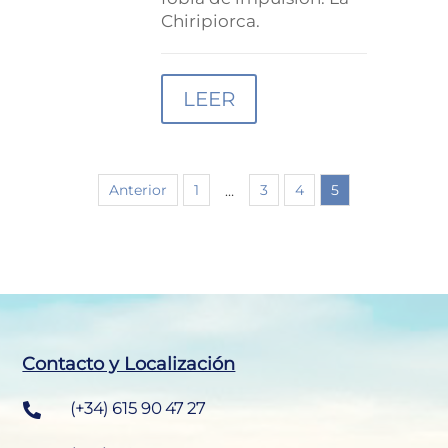
Chiripiorca.
LEER
Anterior
1
3
4
5
…
Contacto y Localización
(+34) 615 90 47 27
