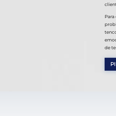
clien
Para 
prob
tenco
emoci
de te
P