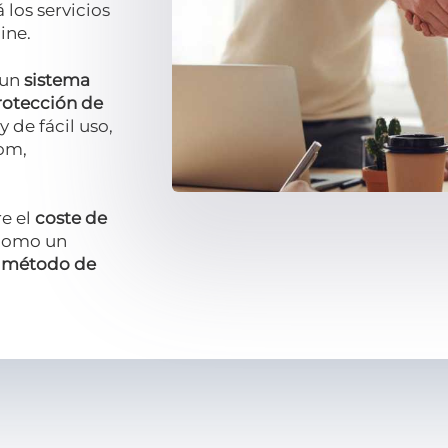
 los servicios
ine.
 un
sistema
rotección de
y de fácil uso,
om,
e el
coste de
 como un
l
método de