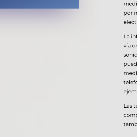
medi
por 
elec
La i
vía o
sonid
pued
medi
tele
ejemp
Las 
comp
tamb