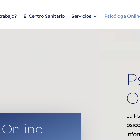
rabajo?
El Centro Sanitario
Servicios
Psicóloga Onlin
P
O
La
Ps
 Online
psic
info