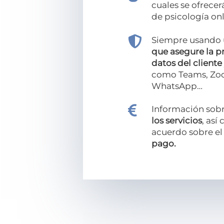
cuales se ofrecerá
de psicología onl

Siempre usando
que asegure la p
datos del cliente
como Teams, Zo
WhatsApp…

Información sobr
los servicios
, así
acuerdo sobre e
pago.