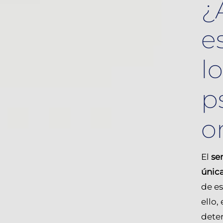
¿
e
l
p
o
El
se
únic
de es
ello,
deter