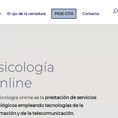
e
El ojo de la cerradura
PIDE CITA
Contacta
sicología
nline
icología online
es la
prestación de servicios
ológicos empleando tecnologías de la
rmación y de la telecomunicación
,