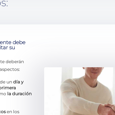
s:
liente debe
itar su
ente deberán
 aspectos:
 de un
día y
 primera
como
la duración
cos
en los