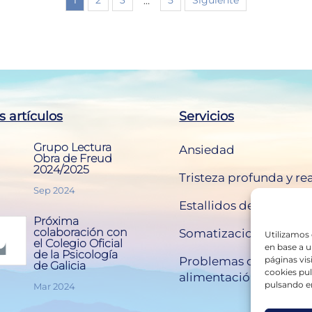
1
2
3
5
Siguiente
…
s artículos
Servicios
Grupo Lectura
Ansiedad
Obra de Freud
2024/2025
Tristeza profunda y re
Sep 2024
Estallidos de ira
Próxima
colaboración con
Somatizaciones
Utilizamos 
el Colegio Oficial
en base a u
de la Psicología
Problemas con la
páginas vis
de Galicia
cookies pul
alimentación
pulsando en
Mar 2024