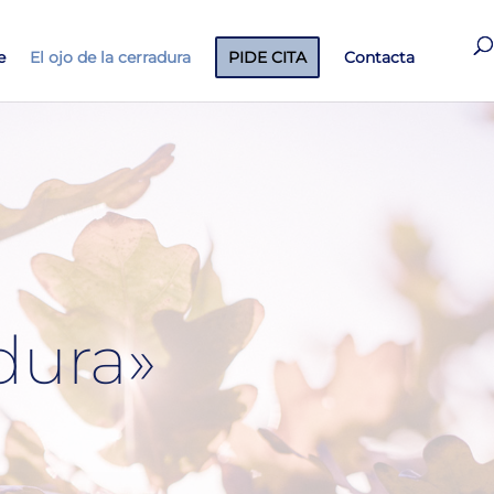
e
El ojo de la cerradura
PIDE CITA
Contacta
adura»