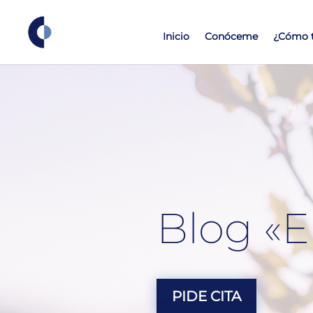
Inicio
Conóceme
¿Cómo t
Blog «E
PIDE CITA