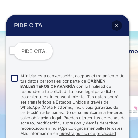
PIDE CITA
Contacto y Localización
Último
¡PIDE CITA!
(+34) 615 90 47 27

Al iniciar esta conversación, aceptas el tratamiento de
(+34) 615 90 47 27

tus datos personales por parte de
CARMEN
BALLESTEROS CHAVARRÍA
con la finalidad de
Envíame un email

responder a tu solicitud. La base legal para dicho
tratamiento es tu consentimiento. Tus datos podrán
ser transferidos a Estados Unidos a través de
C/ Segóbriga Nº 3, Cuenca

WhatsApp (Meta Platforms, Inc.), bajo garantías de
(España)
protección adecuadas. No se comunicarán a terceros,
salvo obligación legal. Puedes ejercer tus derechos de
Lunes a Viernes de 8 a 22
}
acceso, rectificación, supresión y demás derechos
horas
reconocidos en
hola@psicologacarmenballesteros.es
Más información en
nuestra política de privacidad