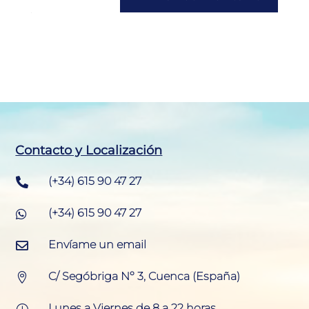
Contacto y Localización
(+34) 615 90 47 27

(+34) 615 90 47 27

Envíame un email

C/ Segóbriga Nº 3, Cuenca (España)

Lunes a Viernes de 8 a 22 horas
}