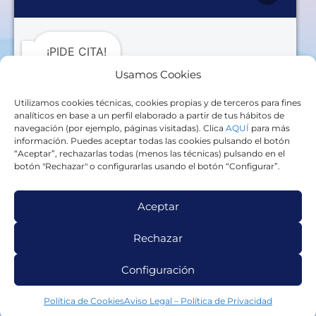
Ansiedad
Tristeza profunda y reactiva
¡PIDE CITA!
Usamos Cookies
Estallidos de ira
Utilizamos cookies técnicas, cookies propias y de terceros para fines
Somatizaciones
Al iniciar esta conversación, aceptas el tratamiento de
analíticos en base a un perfil elaborado a partir de tus hábitos de
tus datos personales por parte de
CARMEN
navegación (por ejemplo, páginas visitadas). Clica
AQUÍ
para más
Problemas con la alimentación
BALLESTEROS CHAVARRÍA
con la finalidad de
información. Puedes aceptar todas las cookies pulsando el botón
responder a tu solicitud. La base legal para dicho
“Aceptar”, rechazarlas todas (menos las técnicas) pulsando en el
tratamiento es tu consentimiento. Tus datos podrán
botón "Rechazar" o configurarlas usando el botón “Configurar”.
Información
ser transferidos a Estados Unidos a través de
WhatsApp (Meta Platforms, Inc.), bajo garantías de
protección adecuadas. No se comunicarán a terceros,
Aviso Legal – Política de Privacidad
salvo obligación legal. Puedes ejercer tus derechos de
Aceptar
acceso, rectificación, supresión y demás derechos
reconocidos en
hola@psicologacarmenballesteros.es
Política de Cookies
Rechazar
Más información en
nuestra política de privacidad
Configuración
Abrir chat
Diseñado por
Elena Fernández
Política de Cookies
Aviso Legal – Política de Privacidad